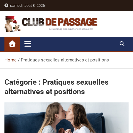
Skip
samedi, août 8, 2026
to
content
Club De Passage
Le webmag sexy des expériences sensuelles
Home
Pratiques sexuelles alternatives et positions
Catégorie :
Pratiques sexuelles
alternatives et positions