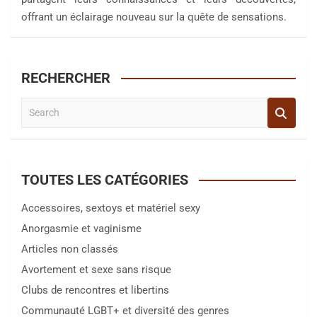
offrant un éclairage nouveau sur la quête de sensations.
RECHERCHER
S
e
a
r
c
TOUTES LES CATÉGORIES
h
Accessoires, sextoys et matériel sexy
Anorgasmie et vaginisme
Articles non classés
Avortement et sexe sans risque
Clubs de rencontres et libertins
Communauté LGBT+ et diversité des genres