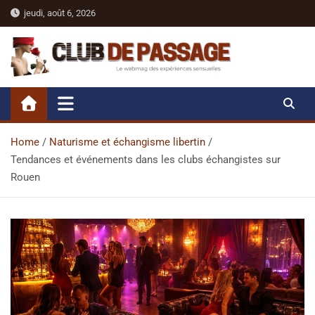
Skip
jeudi, août 6, 2026
to
content
Club De Passage
Le webmag sexy des expériences sensuelles
Home
Naturisme et échangisme libertin
Tendances et événements dans les clubs échangistes sur
Rouen