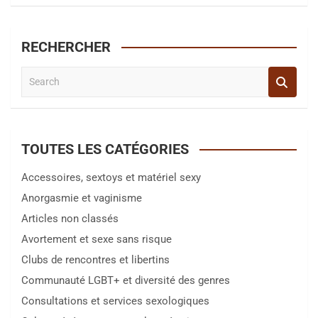
RECHERCHER
S
e
a
r
c
TOUTES LES CATÉGORIES
h
Accessoires, sextoys et matériel sexy
Anorgasmie et vaginisme
Articles non classés
Avortement et sexe sans risque
Clubs de rencontres et libertins
Communauté LGBT+ et diversité des genres
Consultations et services sexologiques