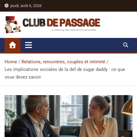
Skip
jeudi, août 6, 2026
to
content
Club De Passage
Le webmag sexy des expériences sensuelles
Home
Relations, rencontres, couples et intimité
Les implications sociales de la def de sugar daddy : ce que
vous devez savoir