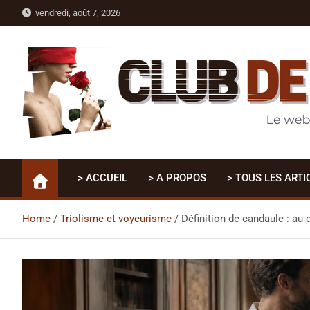
Skip
vendredi, août 7, 2026
to
content
Club De Passage
Le webmag sexy des expériences sensuelles
> ACCUEIL
> A PROPOS
> TOUS LES ARTI
Home
Triolisme et voyeurisme
Définition de candaule : au