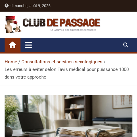
Skip
dimanche, août 9, 2026
to
content
Club De Passage
Le webmag sexy des expériences sensuelles
Home
Consultations et services sexologiques
Les erreurs à éviter selon l’avis médical pour puissance 1000
dans votre approche