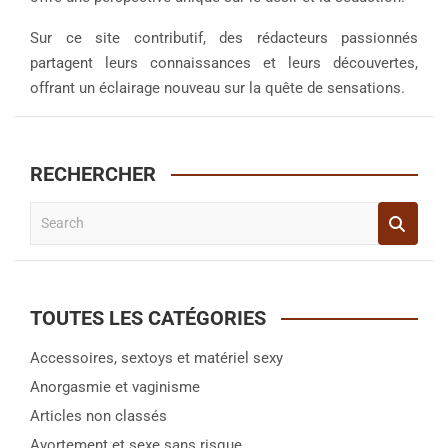
Sur ce site contributif, des rédacteurs passionnés
partagent leurs connaissances et leurs découvertes,
offrant un éclairage nouveau sur la quête de sensations.
RECHERCHER
S
e
a
r
c
TOUTES LES CATÉGORIES
h
Accessoires, sextoys et matériel sexy
Anorgasmie et vaginisme
Articles non classés
Avortement et sexe sans risque